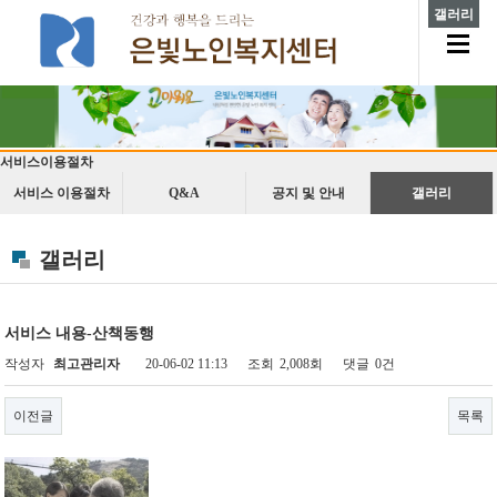
갤러리
서비스이용절차
서비스 이용절차
Q&A
공지 및 안내
갤러리
갤러리
서비스 내용-산책동행
작성자
최고관리자
20-06-02 11:13
조회
2,008회
댓글
0건
이전글
목록